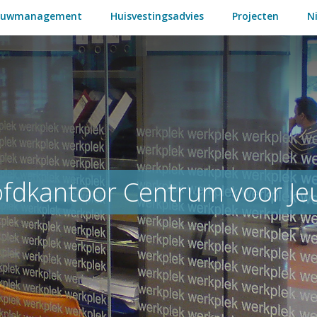
ouwmanagement
Huisvestingsadvies
Projecten
N
fdkantoor Centrum voor Jeu