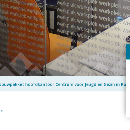
bouwpakket hoofdkantoor Centrum voor Jeugd en Gezin in Ro
am