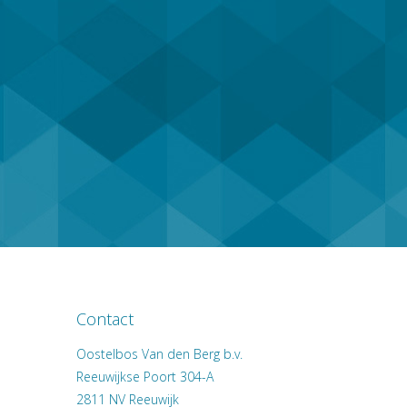
Contact
Oostelbos Van den Berg b.v.
Reeuwijkse Poort 304-A
2811 NV
Reeuwijk