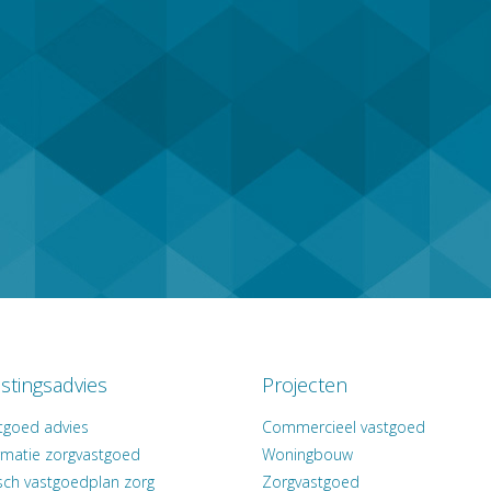
stingsadvies
Projecten
tgoed advies
Commercieel vastgoed
rmatie zorgvastgoed
Woningbouw
isch vastgoedplan zorg
Zorgvastgoed