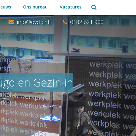
Zoeken:
ieuws
Ons bureau
Vacatures
0182 621 900
gd en Gezin in