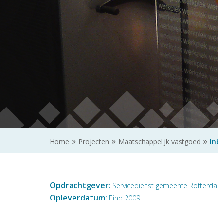
Home
Projecten
Maatschappelijk vastgoed
In
Opdrachtgever:
Servicedienst gemeente Rotterd
Opleverdatum:
Eind 2009