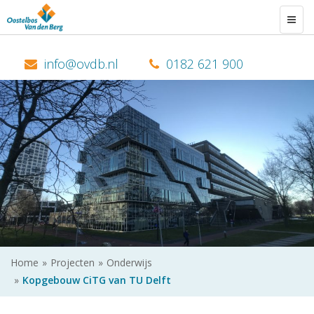
Togg
navig
0182 621 900
Home
Projecten
Onderwijs
Kopgebouw CiTG van TU Delft