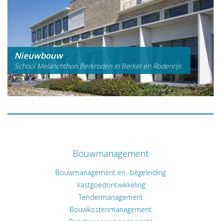
Nieuwbouw
School Melanchthon Berkroden in Berkel en Rodenrijs
Bouwmanagement
Bouwmanagement en -begeleiding
Vastgoedontwikkeling
Tendermanagement
Bouwkostenmanagement