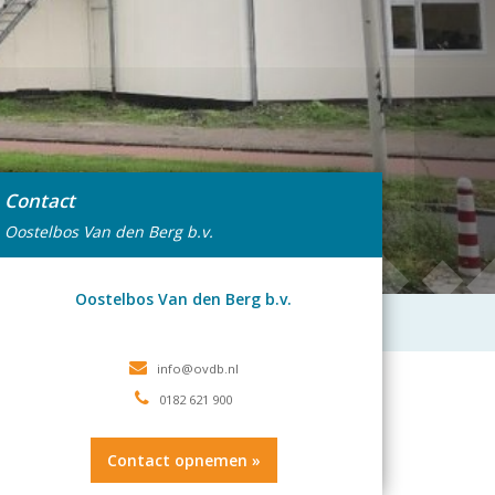
Contact
Oostelbos Van den Berg b.v.
Oostelbos Van den Berg b.v.
0182 621 900
Contact opnemen »