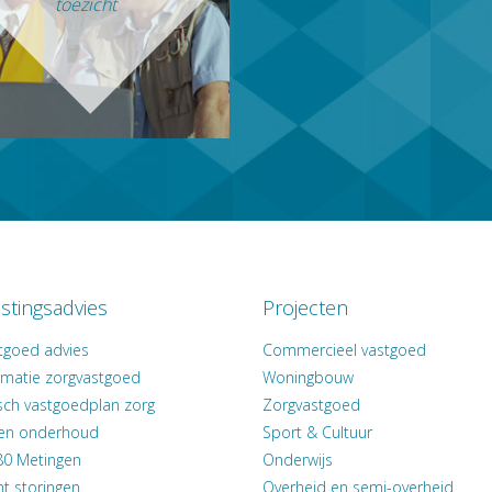
toezicht
stingsadvies
Projecten
tgoed advies
Commercieel vastgoed
rmatie zorgvastgoed
Woningbouw
isch vastgoedplan zorg
Zorgvastgoed
en onderhoud
Sport & Cultuur
0 Metingen
Onderwijs
t storingen
Overheid en semi-overheid