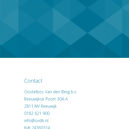
Contact
Oostelbos Van den Berg b.v.
Reeuwijkse Poort 304-A
2811 NV
Reeuwijk
0182 621 900
KvK 24360314