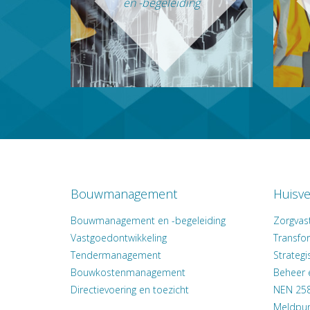
en -begeleiding
Bouwmanagement
Huisve
Bouwmanagement en -begeleiding
Zorgvas
Vastgoedontwikkeling
Transfo
Tendermanagement
Strateg
Bouwkostenmanagement
Beheer 
Directievoering en toezicht
NEN 258
Meldpun