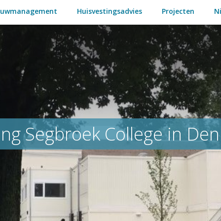
ouwmanagement
Huisvestingsadvies
Projecten
N
ting Segbroek College in De