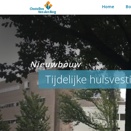
Home
B
Nieuwbouw
Tijdelijke huisves