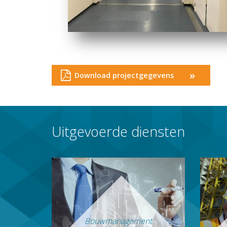
»
Download projectgegevens
Uitgevoerde diensten
Bouwmanagement