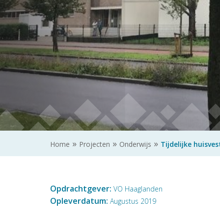
Home
Projecten
Onderwijs
Tijdelijke huisve
Opdrachtgever:
VO Haaglanden
Opleverdatum:
Augustus 2019