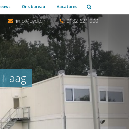
Zoeken:
ieuws
Ons bureau
Vacatures
0182 621 900
n Haag