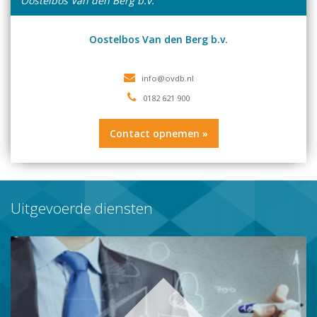
Oostelbos Van den Berg b.v.
Oostelbos Van den Berg b.v.
0182 621 900
Contact opnemen »
Uitgevoerde diensten