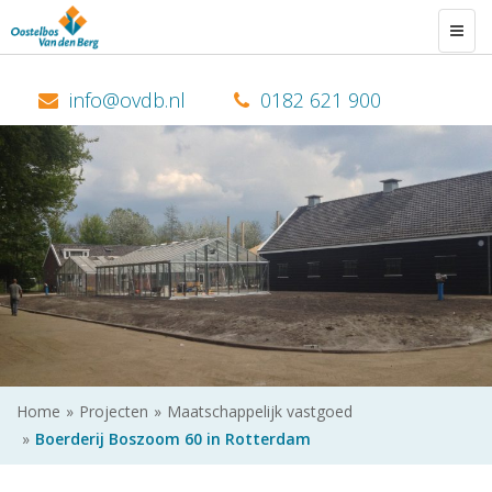
Togg
navig
0182 621 900
Home
Projecten
Maatschappelijk vastgoed
Boerderij Boszoom 60 in Rotterdam