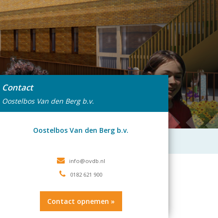
Contact
Oostelbos Van den Berg b.v.
Oostelbos Van den Berg b.v.
0182 621 900
Contact opnemen »