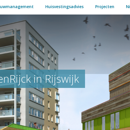
ouwmanagement
Huisvestingsadvies
Projecten
N
Rijck in Rijswijk