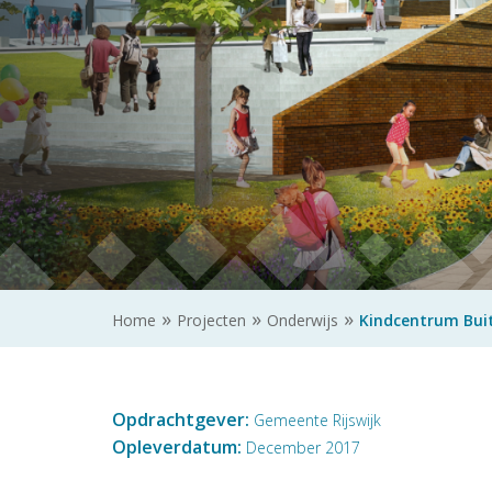
Home
Projecten
Onderwijs
Kindcentrum Buite
Opdrachtgever:
Gemeente Rijswijk
Opleverdatum:
December 2017